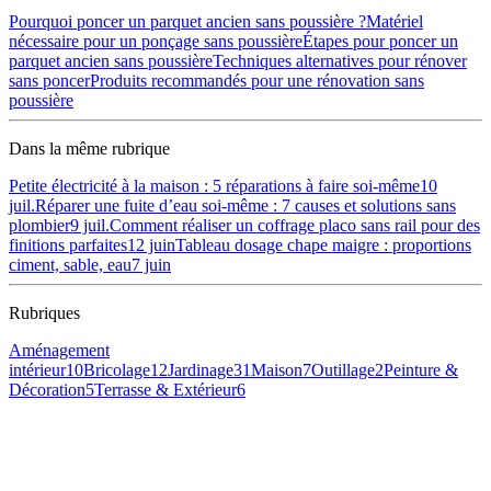
Pourquoi poncer un parquet ancien sans poussière ?
Matériel
nécessaire pour un ponçage sans poussière
Étapes pour poncer un
parquet ancien sans poussière
Techniques alternatives pour rénover
sans poncer
Produits recommandés pour une rénovation sans
poussière
Dans la même rubrique
Petite électricité à la maison : 5 réparations à faire soi-même
10
juil.
Réparer une fuite d’eau soi-même : 7 causes et solutions sans
plombier
9 juil.
Comment réaliser un coffrage placo sans rail pour des
finitions parfaites
12 juin
Tableau dosage chape maigre : proportions
ciment, sable, eau
7 juin
Rubriques
Aménagement
intérieur
10
Bricolage
12
Jardinage
31
Maison
7
Outillage
2
Peinture &
Décoration
5
Terrasse & Extérieur
6